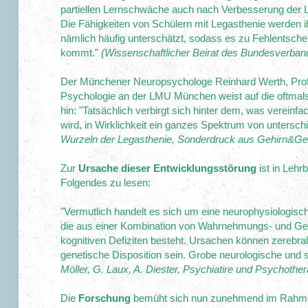
partiellen Lernschwäche auch nach Verbesserung der L
Die Fähigkeiten von Schülern mit Legasthenie werden 
nämlich häufig unterschätzt, sodass es zu Fehlentsche
kommt."
(Wissenschaftlicher Beirat des Bundesverban
Der Münchener Neuropsychologe Reinhard Werth, Prof
Psychologie an der LMU München weist auf die oftmals 
hin: "Tatsächlich verbirgt sich hinter dem, was vereinf
wird, in Wirklichkeit ein ganzes Spektrum von untersch
Wurzeln der Legasthenie, Sonderdruck aus Gehirn&Gei
Zur
Ursache dieser Entwicklungsstörung
ist in Lehr
Folgendes zu lesen:
"Vermutlich handelt es sich um eine neurophysiologis
die aus einer Kombination von Wahrnehmungs- und Ge
kognitiven Defiziten besteht. Ursachen können zerebra
genetische Disposition sein. Grobe neurologische und 
Möller, G. Laux, A. Diester, Psychiatire und Psychother
Die
Forschung
bemüht sich nun zunehmend im Rahme