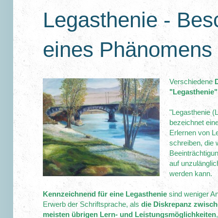
Legasthenie - Bes
eines Phänomens
Verschiedene
D
"Legasthenie"
"Legasthenie (
bezeichnet ein
Erlernen von L
schreiben, die 
Beeinträchtigun
auf unzulänglic
werden kann.
Kennzeichnend für eine Legasthenie
sind weniger An
Erwerb der Schriftsprache, als
die Diskrepanz zwisch
meisten übrigen Lern- und Leistungsmöglichkeiten